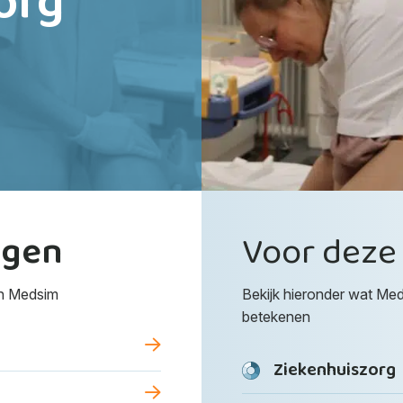
org
ngen
Voor dez
an Medsim
Bekijk hieronder wat Me
betekenen
Ziekenhuiszorg