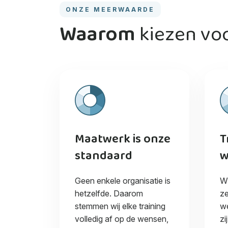
ONZE MEERWAARDE
Waarom
kiezen vo
Maatwerk is onze
T
standaard
w
Geen enkele organisatie is
Wi
hetzelfde. Daarom
ze
stemmen wij elke training
we
volledig af op de wensen,
zi