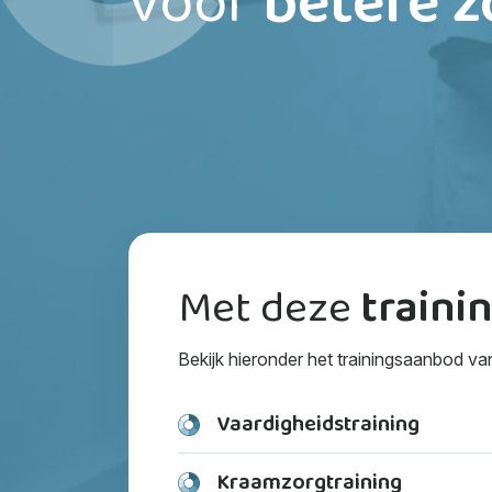
voor
betere z
Met deze
traini
Bekijk hieronder het trainingsaanbod v
Vaardigheidstraining
Kraamzorgtraining