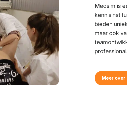
Medsim is ee
kennisinstit
bieden uniek
maar ook va
teamontwikk
professional
Meer over